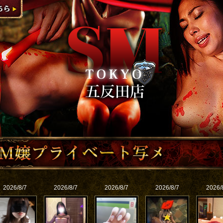
2026/8/7
2026/8/7
2026/8/7
2026/8/7
2026/