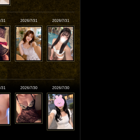
/31
2026/7/31
2026/7/31
/31
2026/7/30
2026/7/30