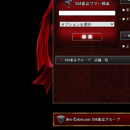
本
ギ
よ