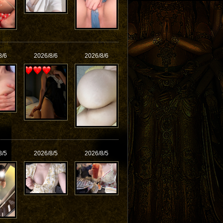
8/6
2026/8/6
2026/8/6
8/5
2026/8/5
2026/8/5