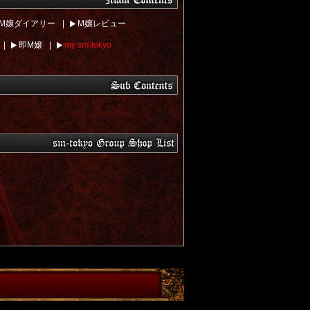
M嬢ダイアリー
|
M嬢レビュー
|
即M嬢
|
my sm-tokyo