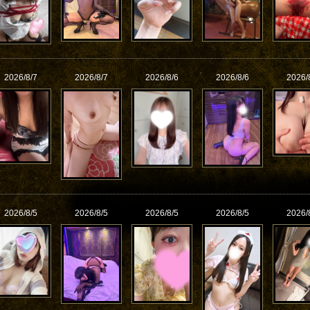
2026/8/7
2026/8/7
2026/8/6
2026/8/6
2026/
2026/8/5
2026/8/5
2026/8/5
2026/8/5
2026/